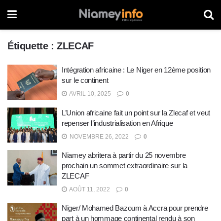
Étiquette :
ZLECAF
Intégration africaine : Le Niger en 12ème position
sur le continent
AVRIL 10, 2025
0
L’Union africaine fait un point sur la Zlecaf et veut
repenser l’industrialisation en Afrique
NOVEMBRE 26, 2022
0
Niamey abritera à partir du 25 novembre
prochain un sommet extraordinaire sur la
ZLECAF
AOÛT 11, 2022
0
Niger/ Mohamed Bazoum à Accra pour prendre
part à un hommage continental rendu à son