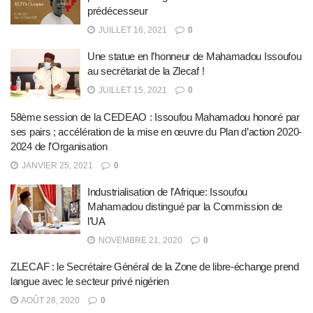
prédécesseur
JUILLET 16, 2021
0
Une statue en l’honneur de Mahamadou Issoufou
au secrétariat de la Zlecaf !
JUILLET 15, 2021
0
58ème session de la CEDEAO : Issoufou Mahamadou honoré par
ses pairs ; accélération de la mise en œuvre du Plan d’action 2020-
2024 de l’Organisation
JANVIER 25, 2021
0
Industrialisation de l’Afrique: Issoufou
Mahamadou distingué par la Commission de
l’UA
NOVEMBRE 21, 2020
0
ZLECAF : le Secrétaire Général de la Zone de libre-échange prend
langue avec le secteur privé nigérien
AOÛT 28, 2020
0