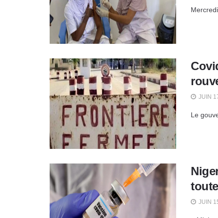
Mercredi 
Covid
rouv
JUIN 1
Le gouver
Niger
toute
JUIN 1