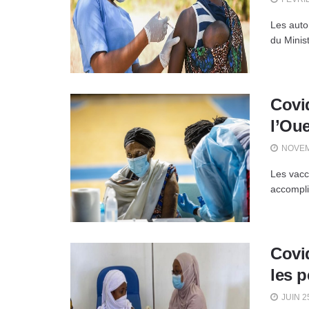
Les auto
du Minist
Covid
l’Ou
NOVEM
Les vacc
accompli
Covi
les p
JUIN 2