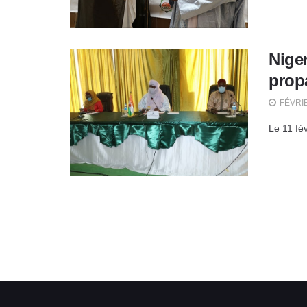
Niger
prop
FÉVRIE
Le 11 fé