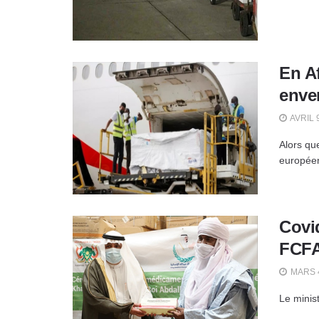
En A
enver
AVRIL 
Alors qu
européen
Covid
FCFA
MARS 4
Le minis