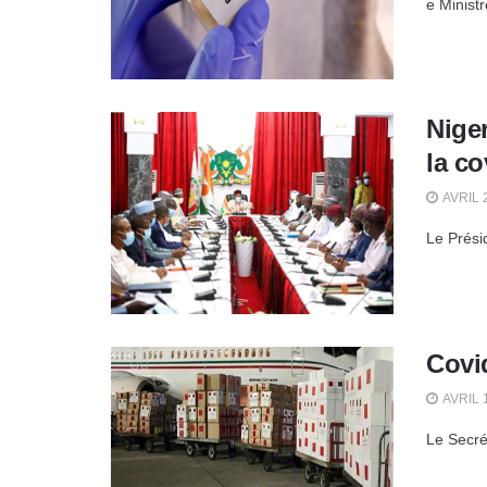
e Ministr
Niger
la co
AVRIL 
Le Prési
Covi
AVRIL 
Le Secré