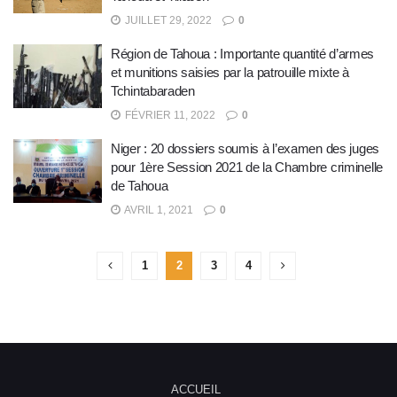
JUILLET 29, 2022
0
Région de Tahoua : Importante quantité d’armes
et munitions saisies par la patrouille mixte à
Tchintabaraden
FÉVRIER 11, 2022
0
Niger : 20 dossiers soumis à l’examen des juges
pour 1ère Session 2021 de la Chambre criminelle
de Tahoua
AVRIL 1, 2021
0
1
2
3
4
ACCUEIL