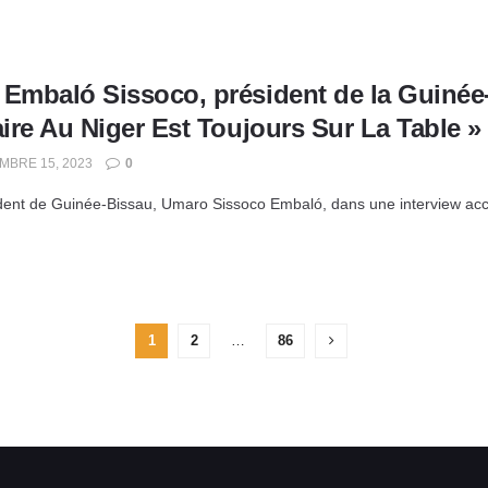
Embaló Sissoco, président de la Guinée-B
aire Au Niger Est Toujours Sur La Table »
BRE 15, 2023
0
dent de Guinée-Bissau, Umaro Sissoco Embaló, dans une interview acc
1
2
…
86