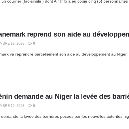
 un courrier (fac-similé ) dont Aïr Info a eu copie cinq (5) personnalité
anemark reprend son aide au développem
BRE 19, 2023
0
ark va reprendre partiellement son aide au développement au Niger, s
nin demande au Niger la levée des barriè
BRE 19, 2023
0
 demande la levée des barrières posées par les nouvelles autorités nigé