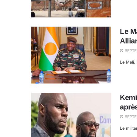
Le Ma
Allia
SEPTEM
Le Mali,
Kemi
après
SEPTEM
Le milit