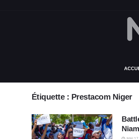
ACCUE
Étiquette :
Prestacom Niger
Battl
Niam
MAI 17