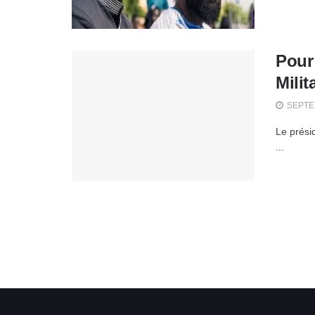
Pour 
Milit
SEPTEM
Le prési
...