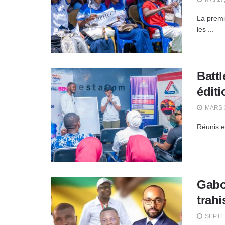
La premi
les ...
Battl
éditi
MARS 3
Réunis e
Gabo
trahi
SEPTEM