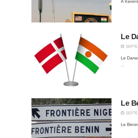
À travers
Le D
SEPTEM
Le Danem
...
Le Bé
SEPTEM
Le Bénin