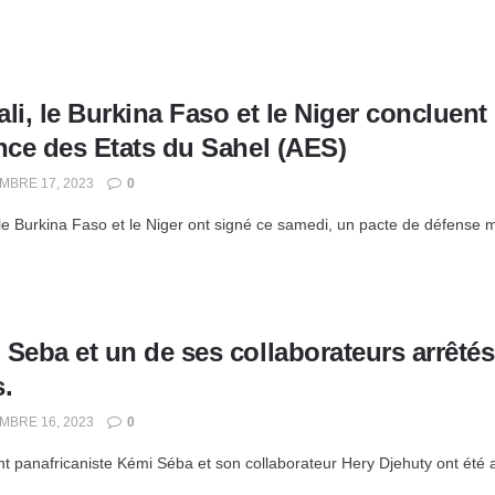
li, le Burkina Faso et le Niger concluent 
nce des Etats du Sahel (AES)
BRE 17, 2023
0
 le Burkina Faso et le Niger ont signé ce samedi, un pacte de défense m
 Seba et un de ses collaborateurs arrêté
.
BRE 16, 2023
0
ant panafricaniste Kémi Séba et son collaborateur Hery Djehuty ont été 