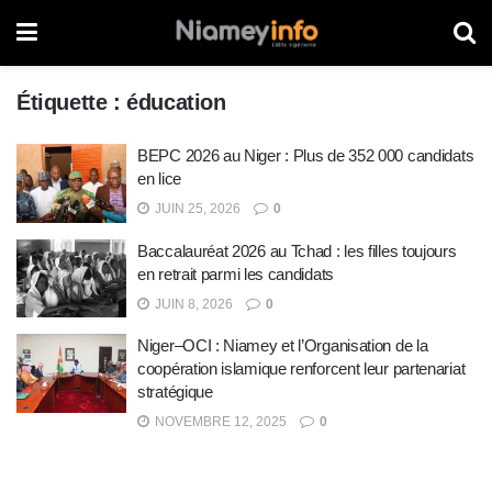
Étiquette :
éducation
BEPC 2026 au Niger : Plus de 352 000 candidats
en lice
JUIN 25, 2026
0
Baccalauréat 2026 au Tchad : les filles toujours
en retrait parmi les candidats
JUIN 8, 2026
0
Niger–OCI : Niamey et l’Organisation de la
coopération islamique renforcent leur partenariat
stratégique
NOVEMBRE 12, 2025
0