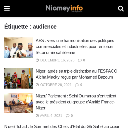
Étiquette :
audience
AES : vers une harmonisation des politiques
commerciales et industrielles pour renforcer
l’économie sahélienne
DÉCEMBRE 16, 2025
0
Niger: après sa triple distinction au FESPACO
Aïcha Macky reçue par Mohamed Bazoum
OCTOBRE 28, 2021
0
Niger/ Parlement : Seini Oumarou s’entretient
avec le président du groupe d’Amitié France-
Niger
AVRIL 6, 2021
0
Niger/ Tchad : le Sommet des Chefs d’Etat du G5 Sahel au cœur