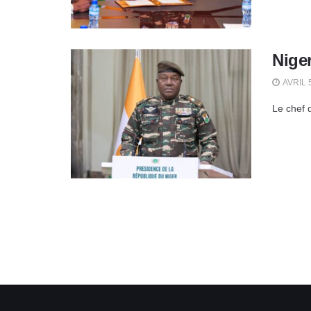
Niger
AVRIL 
Le chef d