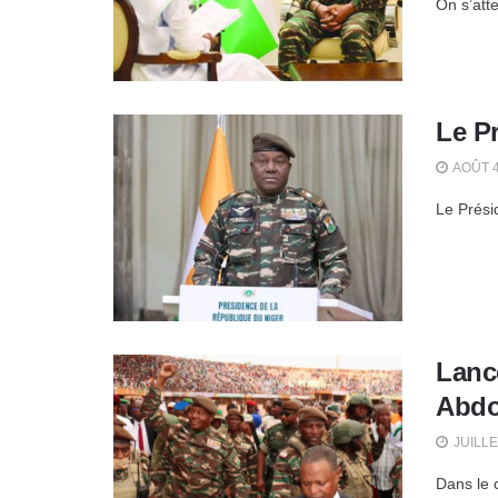
On s’att
Le Pr
AOÛT 4
Le Prési
Lance
Abdo
JUILLE
Dans le 