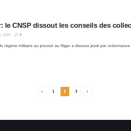
: le CNSP dissout les conseils des collecti
5, 2024
0
u régime militaire au pouvoir au Niger a dissous jeudi par ordonnance les 
1
2
3