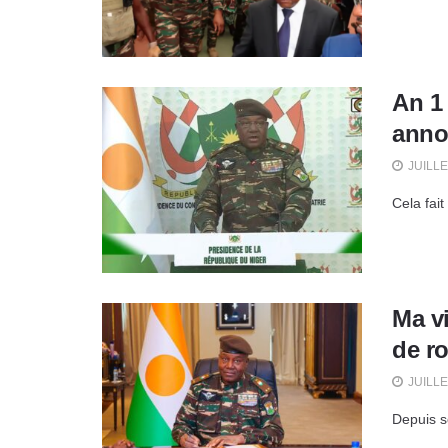
An 1 
anno
JUILLE
Cela fait
Ma vi
de r
JUILLE
Depuis so