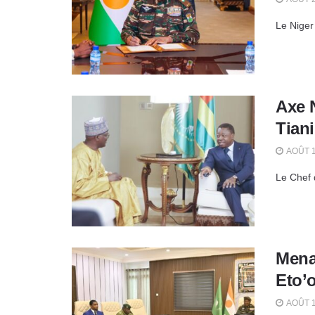
Le Niger
Axe 
Tian
AOÛT 1
Le Chef 
Mena
Eto’
AOÛT 1