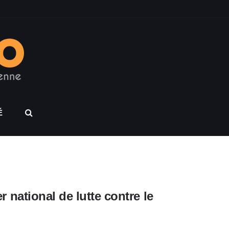
É
er national de lutte contre le