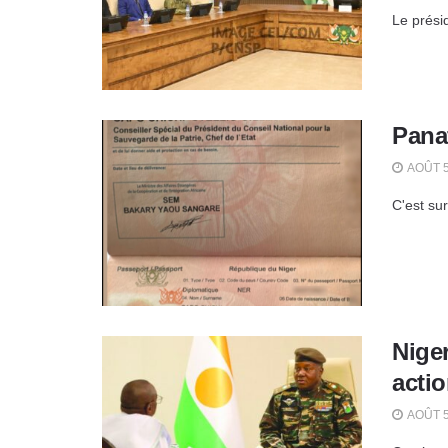
Le prési
Pana
AOÛT 5
C'est su
Niger
acti
AOÛT 5