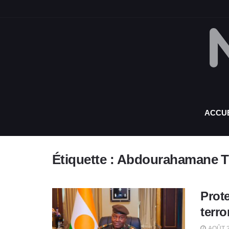
ACCUE
Étiquette :
Abdourahamane T
Prote
terro
AOÛT 2