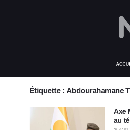
ACCUE
Étiquette :
Abdourahamane T
Axe 
au t
MARS 2