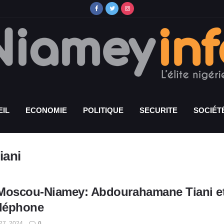
IL
ECONOMIE
POLITIQUE
SECURITE
SOCIÉT
iani
Moscou-Niamey: Abdourahamane Tiani et
éléphone
7, 2024
0