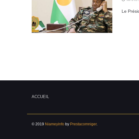
Le Prési
ACCUEIL
© 2019
Niameyinfo
by
Prestacomniger
.