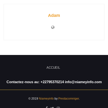
Adam
ACCUEIL
Contactez-nous au: +22795370214 info@niameyinfo.com
© 2019
Niameyinfo
by
Prestacomniger
.