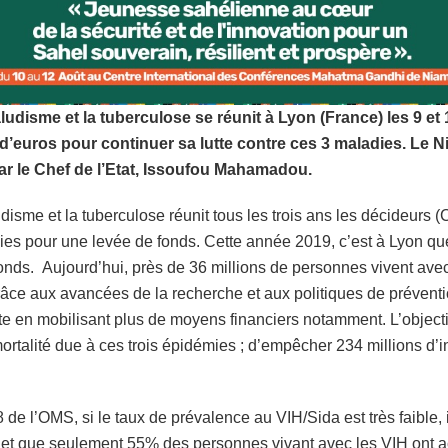
aludisme et la tuberculose se réunit à Lyon (France) les 9 et
ds d’euros pour continuer sa lutte contre ces 3 maladies. Le 
ar le Chef de l’Etat, Issoufou Mahamadou.
isme et la tuberculose réunit tous les trois ans les décideurs (C
dies pour une levée de fonds. Cette année 2019, c’est à Lyon qu
nds. Aujourd’hui, près de 36 millions de personnes vivent ave
âce aux avancées de la recherche et aux politiques de préven
lutte en mobilisant plus de moyens financiers notamment. L’objecti
mortalité due à ces trois épidémies ; d’empêcher 234 millions d’
 de l’OMS, si le taux de prévalence au VIH/Sida est très faible,
e et que seulement 55% des personnes vivant avec les VIH ont a