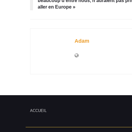
beaucoup d’entre nous, n’auraient pas pri
aller en Europe »
Adam
ACCUEIL