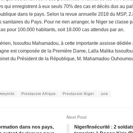
ays qui enregistrent à eux seuls 70% des cas et décès dus au p
blique dans le pays. Selon la revue annuelle 2018 du MSP, 2.
s sanitaires du Pays. Pour ne rien arranger, le Niger se classe 
as pour 100.000 habitants, soit 18.000 cas attendus par an.
érien, Issoufou Mahamadou, à cette importante assisse dédiée à 
agne est composée de la Première Dame, Lalla Malika Issoufou d
abinet du Président de la République, M. Mahamadou Ouhoumoudo
meyinfo
Prestacom Afrique
Prestacom Niger
une
Next Post
formation dans nos pays,
Niger/Insécurité : 2 solda