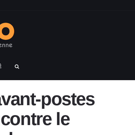
É
avant-postes
 contre le