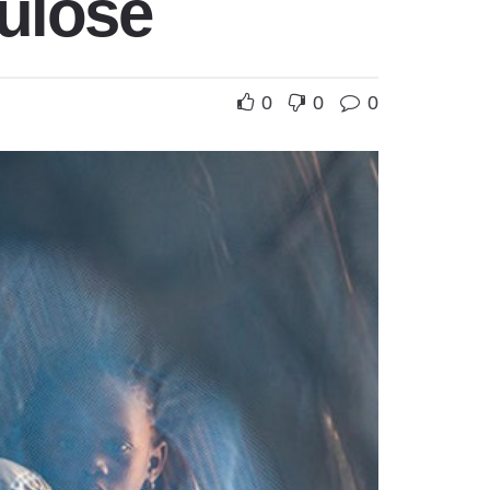
culose
0
0
0