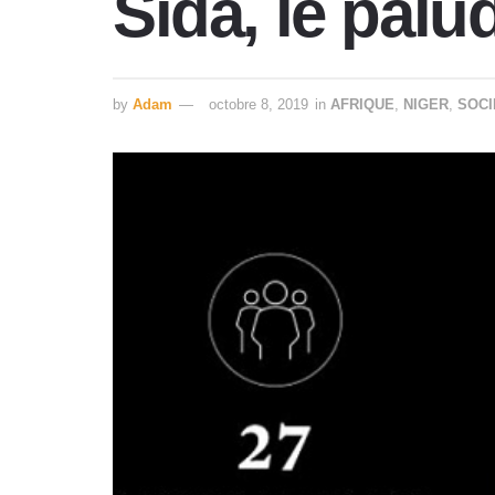
Sida, le palu
by
Adam
octobre 8, 2019
in
AFRIQUE
,
NIGER
,
SOCI