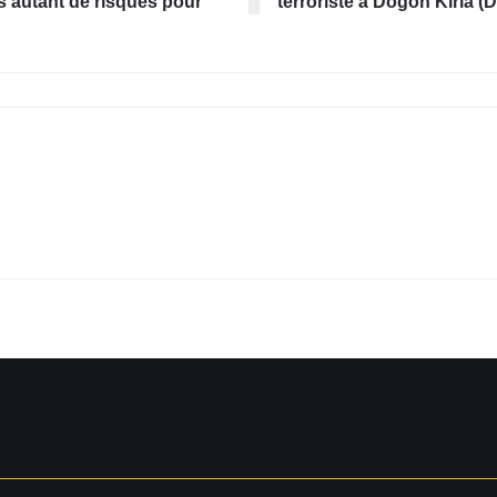
s autant de risques pour
terroriste à Dogon Kiria (D