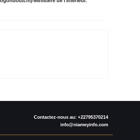
ogondoutchi)-Ministère de l’Intérieur.
Contactez-nous au: +22795370214
info@niameyinfo.com