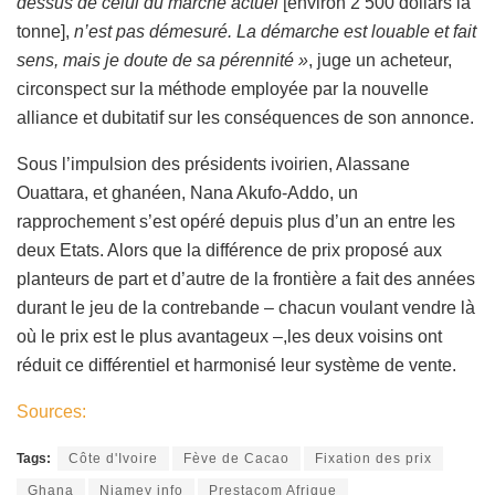
dessus de celui du marché actuel
[environ 2 500 dollars la
tonne],
n’est pas démesuré. La démarche est louable et fait
sens, mais je doute de sa pérennité »
, juge un acheteur,
circonspect sur la méthode employée par la nouvelle
alliance et dubitatif sur les conséquences de son annonce.
Sous l’impulsion des présidents ivoirien, Alassane
Ouattara, et ghanéen, Nana Akufo-Addo, un
rapprochement s’est opéré depuis plus d’un an entre les
deux Etats. Alors que la différence de prix proposé aux
planteurs de part et d’autre de la frontière a fait des années
durant le jeu de la contrebande – chacun voulant vendre là
où le prix est le plus avantageux –,les deux voisins ont
réduit ce différentiel et harmonisé leur système de vente.
Sources:
Tags:
Côte d'Ivoire
Fève de Cacao
Fixation des prix
Ghana
Niamey info
Prestacom Afrique