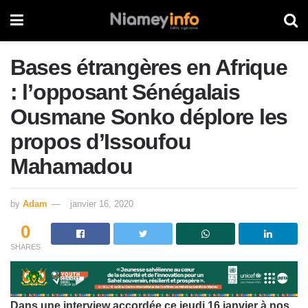
Bases étrangères en Afrique
: l’opposant Sénégalais
Ousmane Sonko déplore les
propos d’Issoufou
Mahamadou
by
Adam
janvier 16, 2020
0
SHARES
Dans une interview accordée ce jeudi 16 janvier à nos