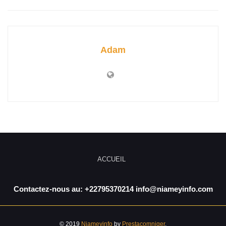
Adam
ACCUEIL
Contactez-nous au: +22795370214 info@niameyinfo.com
© 2019
Niameyinfo
by
Prestacomniger
.