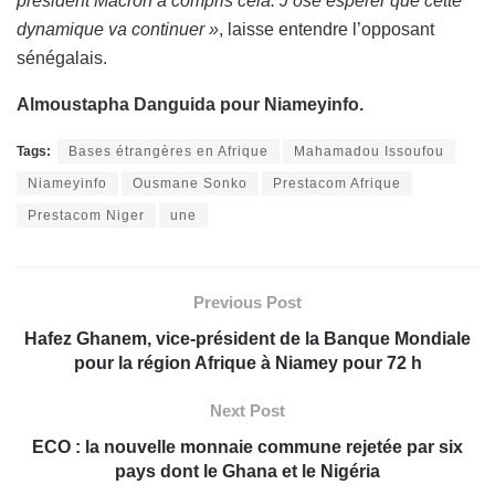
président Macron a compris cela. J’ose espérer que cette
dynamique va continuer »
, laisse entendre l’opposant
sénégalais.
Almoustapha Danguida pour Niameyinfo.
Tags:
Bases étrangères en Afrique
Mahamadou Issoufou
Niameyinfo
Ousmane Sonko
Prestacom Afrique
Prestacom Niger
une
Previous Post
Hafez Ghanem, vice-président de la Banque Mondiale
pour la région Afrique à Niamey pour 72 h
Next Post
ECO : la nouvelle monnaie commune rejetée par six
pays dont le Ghana et le Nigéria