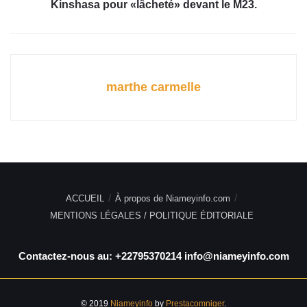
Kinshasa pour «lâcheté» devant le M23.
marthe carmelle
ACCUEIL
À propos de Niameyinfo.com
MENTIONS LÉGALES / POLITIQUE ÉDITORIALE
Contactez-nous au: +22795370214 info@niameyinfo.com
© 2019
Niameyinfo
by
Prestacomniger
.