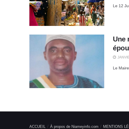
Le 12 Jui
Une 
épou
JANVIE
Le Maire
ACCUEIL
À propos de Niameyinfo.com
MENTIONS LÉ