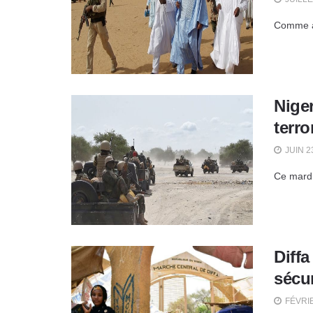
Comme an
Nige
terro
JUIN 2
Ce mardi
Diffa
sécur
FÉVRIE