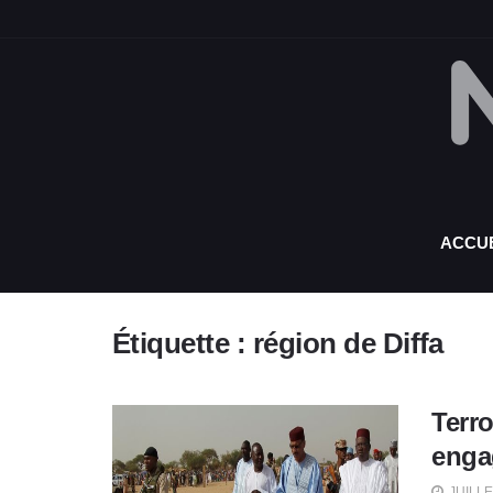
ACCUE
Étiquette :
région de Diffa
Terr
engag
JUILLE