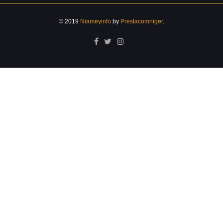
© 2019
Niameyinfo
by
Prestacomniger
.