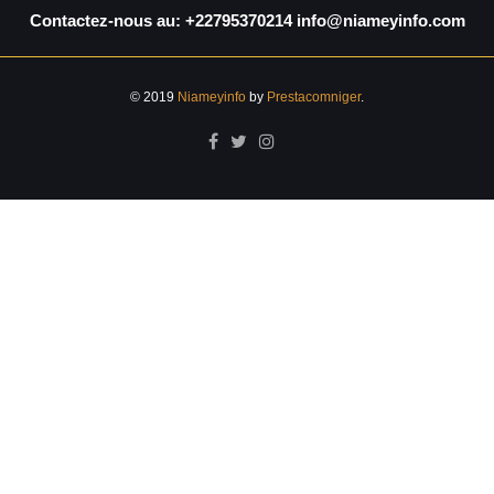
Contactez-nous au: +22795370214 info@niameyinfo.com
© 2019
Niameyinfo
by
Prestacomniger
.