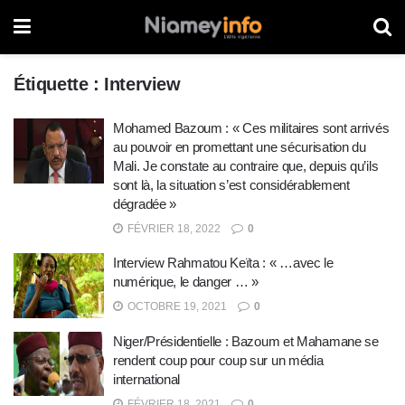
Étiquette :
Interview
Mohamed Bazoum : « Ces militaires sont arrivés
au pouvoir en promettant une sécurisation du
Mali. Je constate au contraire que, depuis qu’ils
sont là, la situation s’est considérablement
dégradée »
FÉVRIER 18, 2022
0
Interview Rahmatou Keïta : « …avec le
numérique, le danger … »
OCTOBRE 19, 2021
0
Niger/Présidentielle : Bazoum et Mahamane se
rendent coup pour coup sur un média
international
FÉVRIER 18, 2021
0