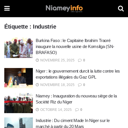
Étiquette :
Industrie
Burkina Faso : le Capitaine Ibrahim Traoré
inaugure la nouvelle usine de Komsilga (SN-
BRAFASO)
NOVEMBRE 25, 2025
0
Niger : le gouvernement durcit la lutte contre les
exportations illégales du Gaz GPL
NOVEMBRE 18, 2025
0
Niamey : Inauguration du nouveau siège de la
Société Riz du Niger
OCTOBRE 14, 2025
0
Industrie : Du ciment Made In Niger sur le
marché à partir du 20 Mars