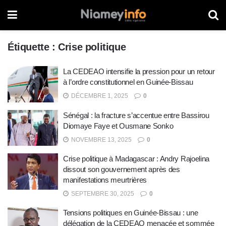
Étiquette :
Crise politique
La CEDEAO intensifie la pression pour un retour
à l’ordre constitutionnel en Guinée-Bissau
DÉCEMBRE 1, 2025
0
Sénégal : la fracture s’accentue entre Bassirou
Diomaye Faye et Ousmane Sonko
NOVEMBRE 13, 2025
0
Crise politique à Madagascar : Andry Rajoelina
dissout son gouvernement après des
manifestations meurtrières
SEPTEMBRE 30, 2025
0
Tensions politiques en Guinée-Bissau : une
délégation de la CEDEAO menacée et sommée