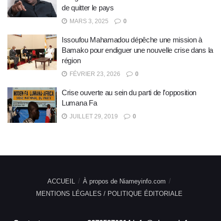
de quitter le pays
MARS 3, 2025
0
Issoufou Mahamadou dépêche une mission à
Bamako pour endiguer une nouvelle crise dans la
région
FÉVRIER 23, 2026
0
Crise ouverte au sein du parti de l’opposition
Lumana Fa
JUILLET 29, 2019
0
ACCUEIL
À propos de Niameyinfo.com
MENTIONS LÉGALES / POLITIQUE ÉDITORIALE