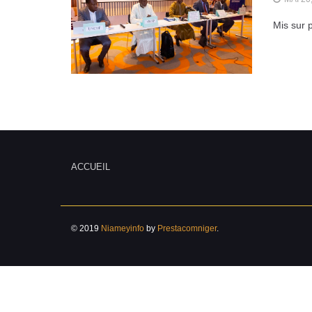
Mis sur 
ACCUEIL
© 2019
Niameyinfo
by
Prestacomniger
.