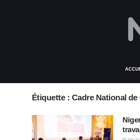
ACCUE
Étiquette :
Cadre National de 
Niger
trava
MAI 20