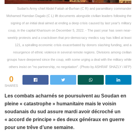
Sudan's Army chief Abdel Fattah al-Burhan (C R) and paramilitary commander
Mohamed Hamdan Dagalo (C L) lift documents alongside civilian leaders following the
signing of an initial deal aimed at ending a deep crisis caused by last year's military
coup, in the capital Khartoum on December 5, 2022. - The past year has seen near-
weekly protests and a crackdown that pro-democracy medics say has killed at least
121, a spiralling economic crisis exacerbated by donors slashing funding, and a
resurgence of ethnic violence in several remote regions. Divisions among civilian
groups have deepened since the coup, with some urging a deal with the military while
others insist on "no partnership, no negotiation". (Photo by ASHRAF SHAZLY / AFP)
0
SHARES
Les combats acharnés se poursuivent au Soudan en
pleine « catastrophe » humanitaire mais le voisin
soudanais du sud assure mardi avoir décroché un
« accord de principe » des deux généraux en guerre
pour une trêve d’une semaine.