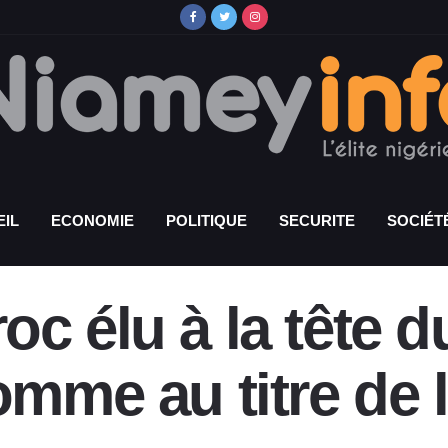
IL
ECONOMIE
POLITIQUE
SECURITE
SOCIÉT
c élu à la tête d
omme au titre de 