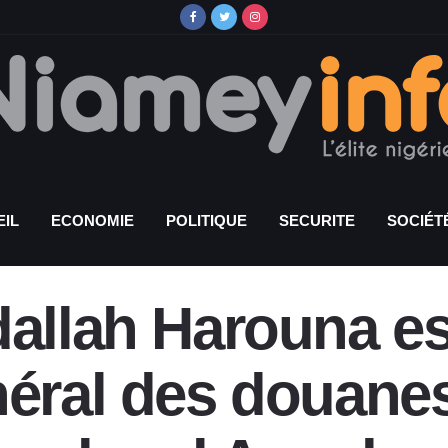
IL
ECONOMIE
POLITIQUE
SECURITE
SOCIÉT
dallah Harouna 
néral des douanes