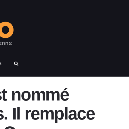
É
est nommé
. Il remplace