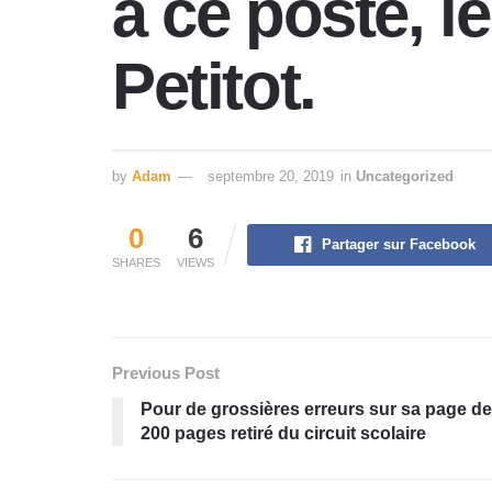
à ce poste, 
Petitot.
by
Adam
septembre 20, 2019
in
Uncategorized
0
6
Partager sur Facebook
SHARES
VIEWS
Previous Post
Pour de grossières erreurs sur sa page de 
200 pages retiré du circuit scolaire