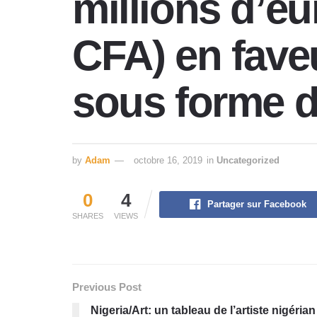
millions d’eu
CFA) en faveu
sous forme d
by
Adam
octobre 16, 2019
in
Uncategorized
0
4
Partager sur Facebook
SHARES
VIEWS
Previous Post
Nigeria/Art: un tableau de l’artiste nigér