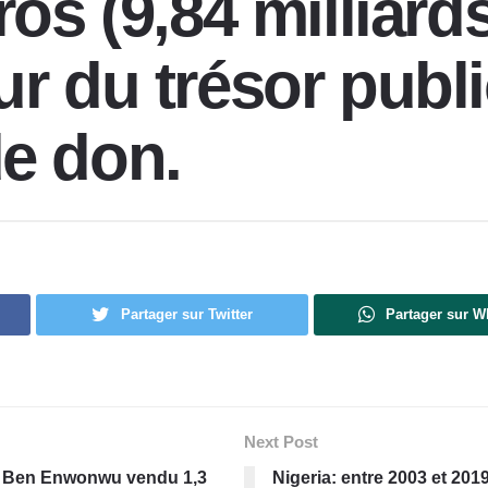
ros (9,84 milliar
r du trésor publi
e don.
Partager sur Twitter
Partager sur 
Next Post
ian Ben Enwonwu vendu 1,3
Nigeria: entre 2003 et 201