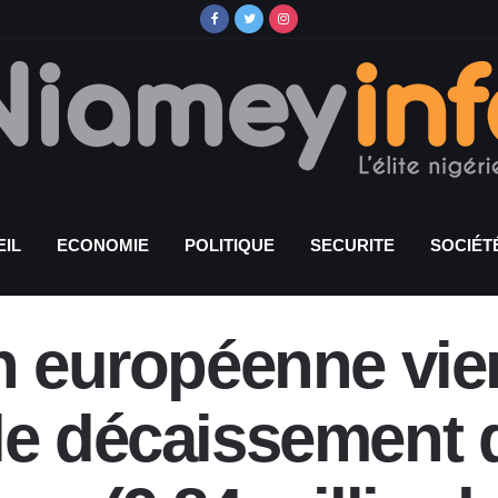
IL
ECONOMIE
POLITIQUE
SECURITE
SOCIÉT
on européenne vie
le décaissement 