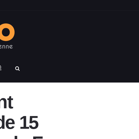
É
nt
de 15