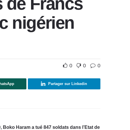
ds de Francs
c nigérien
0
0
0
WhatsApp
Partager sur Linkedin
9, Boko Haram a tué 847 soldats dans l’Etat de