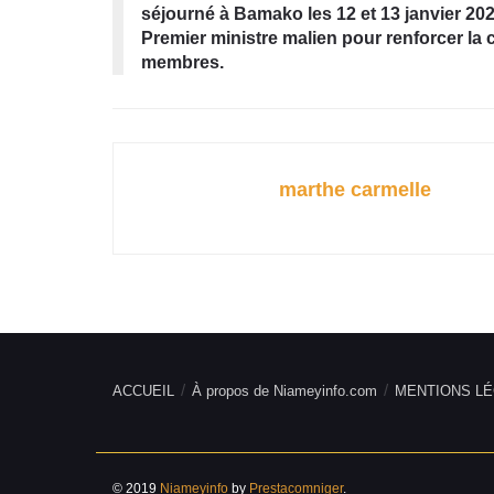
séjourné à Bamako les 12 et 13 janvier 2026
Premier ministre malien pour renforcer la 
membres.
marthe carmelle
ACCUEIL
À propos de Niameyinfo.com
MENTIONS LÉ
© 2019
Niameyinfo
by
Prestacomniger
.