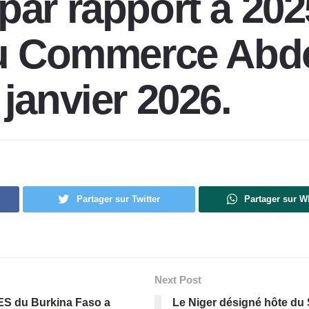
par rapport à 20
 du Commerce Abd
janvier 2026.
Partager sur Twitter
Partager sur 
Next Post
ES du Burkina Faso a
Le Niger désigné hôte du S