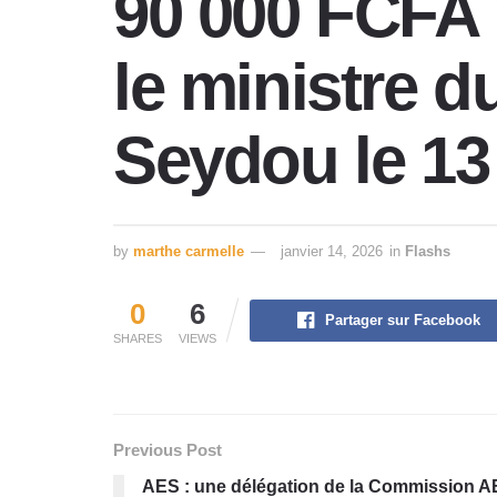
90 000 FCFA 
le ministre
Seydou le 13 
by
marthe carmelle
janvier 14, 2026
in
Flashs
0
6
Partager sur Facebook
SHARES
VIEWS
Previous Post
AES : une délégation de la Commission A