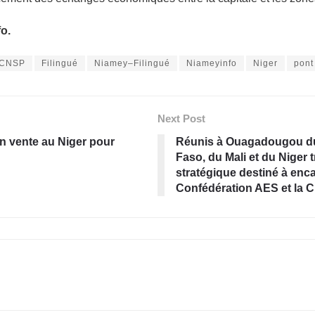
o.
CNSP
Filingué
Niamey–Filingué
Niameyinfo
Niger
pont
Next Post
en vente au Niger pour
Réunis à Ouagadougou du 
Faso, du Mali et du Niger 
stratégique destiné à enca
Confédération AES et la