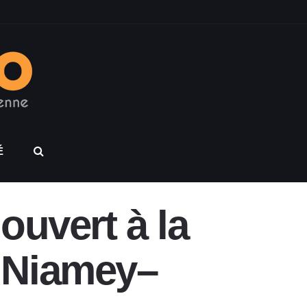
É
ouvert à la
xe Niamey–