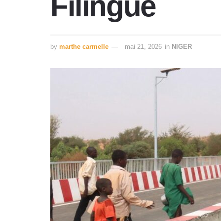
Filingué
by
marthe carmelle
mai 21, 2026
in
NIGER