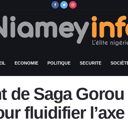
IL
ECONOMIE
POLITIQUE
SECURITE
SOCIÉT
nt de Saga Gorou 
our fluidifier l’a