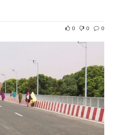
0
0
0