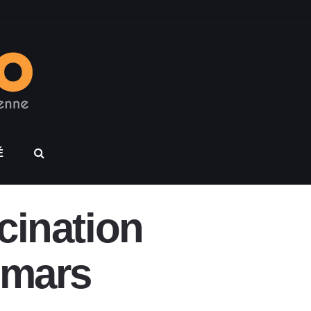
É
cination
 mars