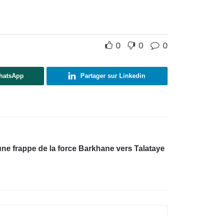
0
0
0
WhatsApp
Partager sur Linkedin
une frappe de la force Barkhane vers Talataye