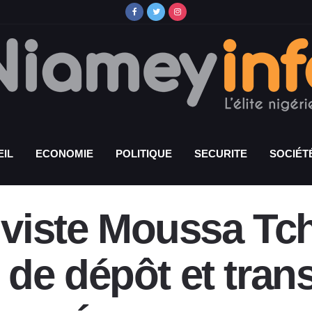
IL
ECONOMIE
POLITIQUE
SECURITE
SOCIÉT
tiviste Moussa Tc
e dépôt et trans