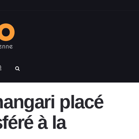
É
hangari placé
féré à la