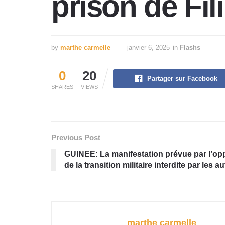
prison de Fil
by
marthe carmelle
janvier 6, 2025
in
Flashs
0
20
Partager sur Facebook
SHARES
VIEWS
Previous Post
GUINEE: La manifestation prévue par l’oppo
de la transition militaire interdite par les au
marthe carmelle