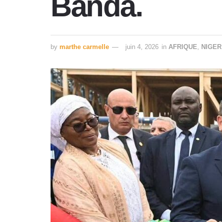
Banda.
by
marthe carmelle
juin 4, 2026
in
AFRIQUE
,
NIGER