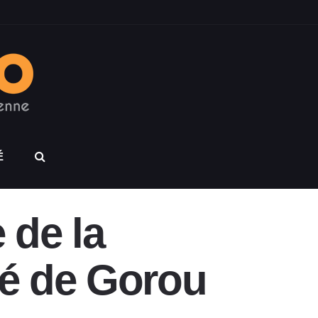
É
 de la
ité de Gorou