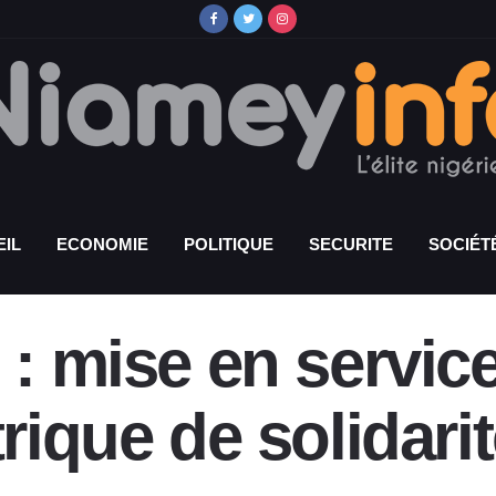
IL
ECONOMIE
POLITIQUE
SECURITE
SOCIÉT
 : mise en service
trique de solidar