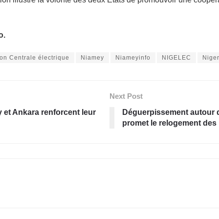
o.
on Centrale électrique
Niamey
Niameyinfo
NIGELEC
Nige
Next Post
et Ankara renforcent leur
Déguerpissement autour d
promet le relogement des 