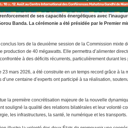
renforcement de ses capacités énergétiques avec l’inaugurat
 Gorou Banda. La cérémonie a été présidée par le Premier m
s conclus lors de la deuxième session de la Commission mixte 
é de production de 40 mégawatts. Elle permettra d’alimenter direc
 confrontée à des déficits récurrents, particulièrement durant les
le 23 mars 2026, a été construite en un temps record grâce à la
une centaine d’experts ont participé à sa réalisation, soutenue
titue la première concrétisation majeure de la nouvelle dynami
ont souligné la qualité des relations bilatérales et leur volont
ie, les infrastructures, la santé, le numérique et les transports.
on illustre la volonté des deux États de promouvoir une coopératio