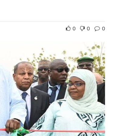
0
0
0