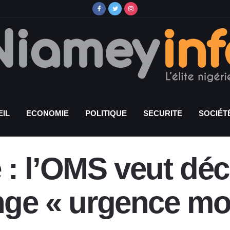
IL
ECONOMIE
POLITIQUE
SECURITE
SOCIÉT
: l’OMS veut décl
inge « urgence mo