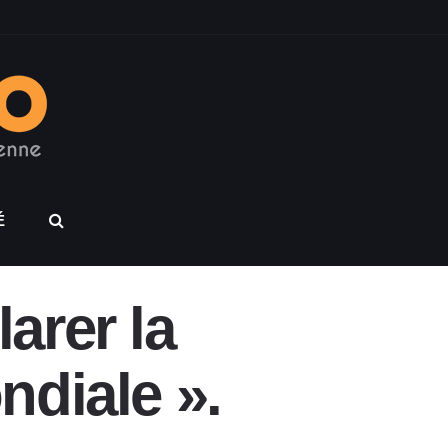
É
arer la
ndiale ».