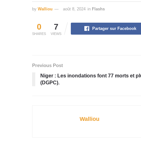
by
Walliou
août 8, 2024
in
Flashs
0
7
Partager sur Facebook
SHARES
VIEWS
Previous Post
Niger : Les inondations font 77 morts et p
(DGPC).
Walliou