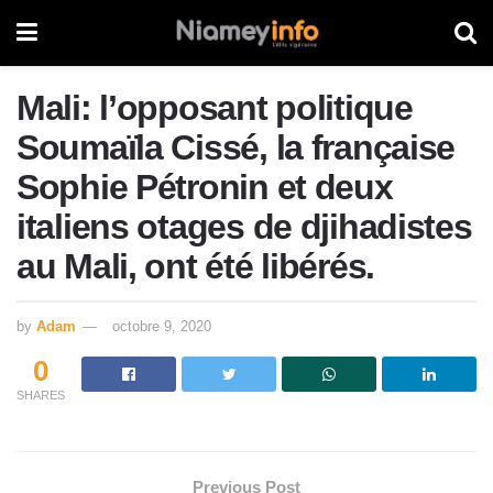
Mali: l’opposant politique
Soumaïla Cissé, la française
Sophie Pétronin et deux
italiens otages de djihadistes
au Mali, ont été libérés.
by
Adam
octobre 9, 2020
0
SHARES
Previous Post