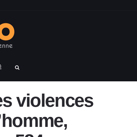
É
s violences
 l’homme,