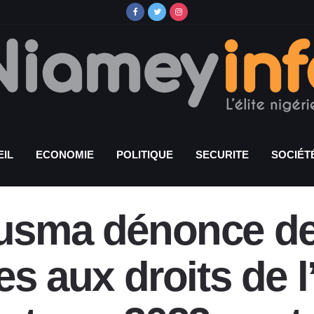
IL
ECONOMIE
POLITIQUE
SECURITE
SOCIÉT
nusma dénonce de
tes aux droits de