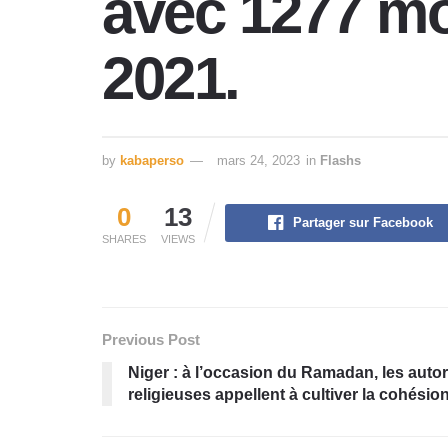
avec 1277 mo
2021.
by
kabaperso
mars 24, 2023
in
Flashs
0
13
Partager sur Facebook
SHARES
VIEWS
Previous Post
Niger
: à l’occasion du Ramadan, les autor
religieuses appellent à cultiver la cohésion