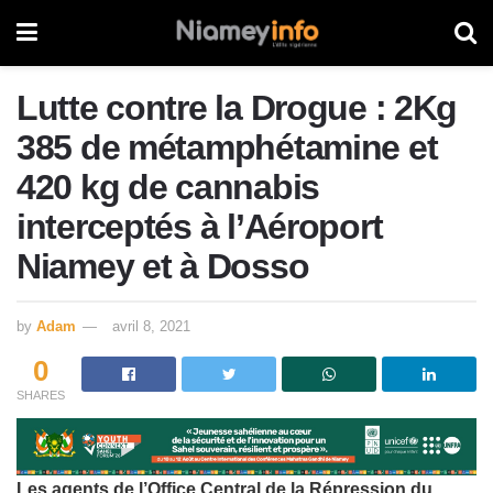
Lutte contre la Drogue : 2Kg
385 de métamphétamine et
420 kg de cannabis
interceptés à l’Aéroport
Niamey et à Dosso
by
Adam
avril 8, 2021
0
SHARES
Les agents de l’Office Central de la Répression du