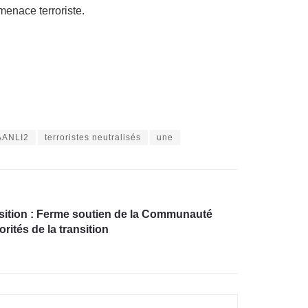
menace terroriste.
AANLI2
terroristes neutralisés
une
nsition : Ferme soutien de la Communauté
rités de la transition