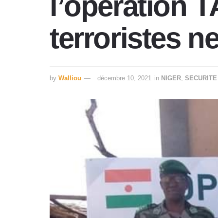
l’opération 
terroristes n
by
Walliou
décembre 10, 2021
in
NIGER
,
SECURITE