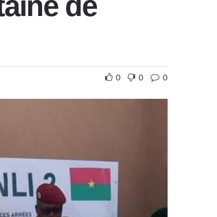
taine de
0
0
0