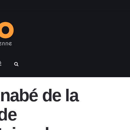
É
inabé de la
 de