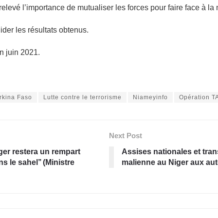
vé l’importance de mutualiser les forces pour faire face à la 
der les résultats obtenus.
n juin 2021.
rkina Faso
Lutte contre le terrorisme
Niameyinfo
Opération T
Next Post
ger restera un rempart
Assises nationales et tra
 le sahel’’ (Ministre
malienne au Niger aux auto