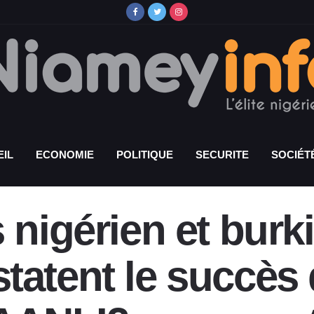
IL
ECONOMIE
POLITIQUE
SECURITE
SOCIÉT
 nigérien et burk
tatent le succès