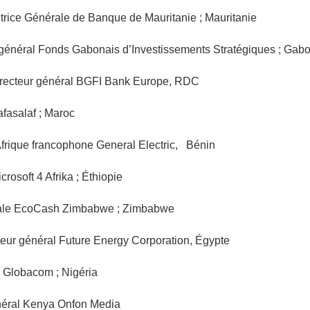
rice Générale de Banque de Mauritanie ; Mauritanie
général Fonds Gabonais d’Investissements Stratégiques ; Gab
recteur général BGFI Bank Europe, RDC
fasalaf ; Maroc
rique francophone General Electric, Bénin
osoft 4 Afrika ; Éthiopie
érale EcoCash Zimbabwe ; Zimbabwe
eur général Future Energy Corporation, Égypte
e Globacom ; Nigéria
néral Kenya Onfon Media