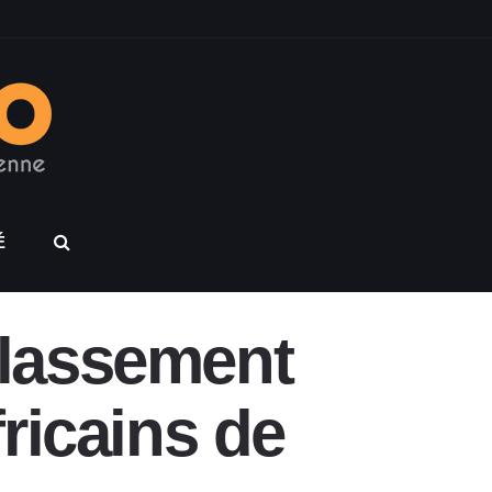
É
classement
ricains de