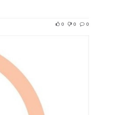
0
0
0