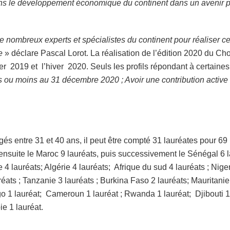
dans le développement économique du continent dans un avenir 
e nombreux experts et spécialistes du continent pour réaliser ce
ne
» déclare Pascal Lorot. La réalisation de l’édition 2020 du Cho
r 2019 et l’hiver 2020. Seuls les profils répondant à certaines
 ans ou moins au 31 décembre 2020 ; Avoir une contribution act
és entre 31 et 40 ans, il peut être compté 31 lauréates pour 69 l
ensuite le Maroc 9 lauréats, puis successivement le Sénégal 6 la
ie 4 lauréats; Algérie 4 lauréats; Afrique du sud 4 lauréats ; Nige
éats ; Tanzanie 3 lauréats ; Burkina Faso 2 lauréats; Mauritani
 1 lauréat; Cameroun 1 lauréat ; Rwanda 1 lauréat; Djibouti 1 
e 1 lauréat.