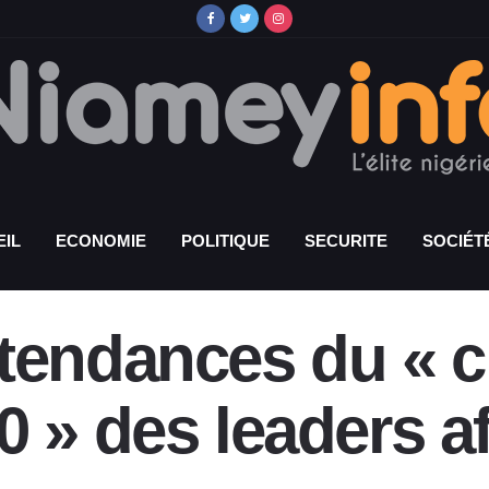
IL
ECONOMIE
POLITIQUE
SECURITE
SOCIÉT
tendances du « 
 » des leaders af