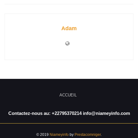
Adam
ACCUEIL
Contactez-nous au: +22795370214 info@niameyinfo.com
© 2019
Niameyinfo
by
Prestacomniger
.