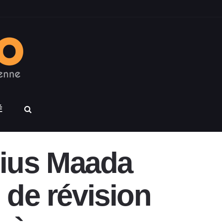
É
ulius Maada
 de révision