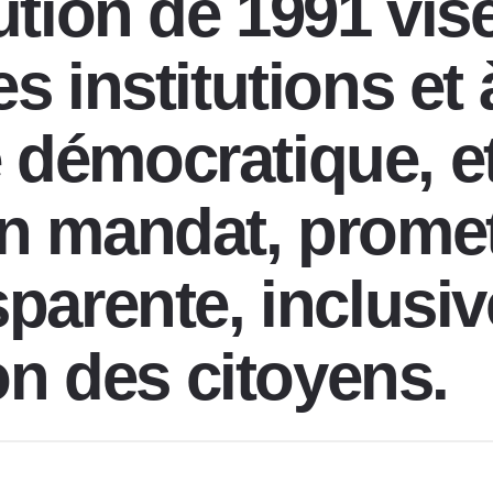
ution de 1991 vis
s institutions et 
démocratique, e
n mandat, promet
parente, inclusiv
ion des citoyens.