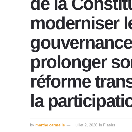
de la Constit
moderniser le
gouvernance 
prolonger so
réforme trans
la participat
by
marthe carmelle
juillet 2, 2026
in
Flashs