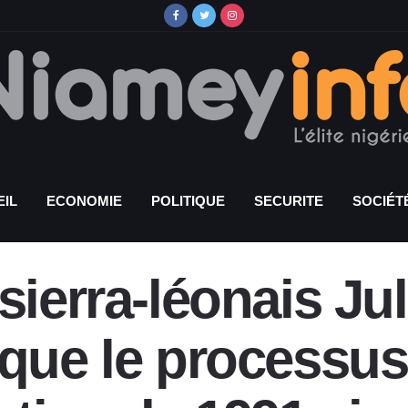
IL
ECONOMIE
POLITIQUE
SECURITE
SOCIÉT
sierra-léonais J
 que le processus