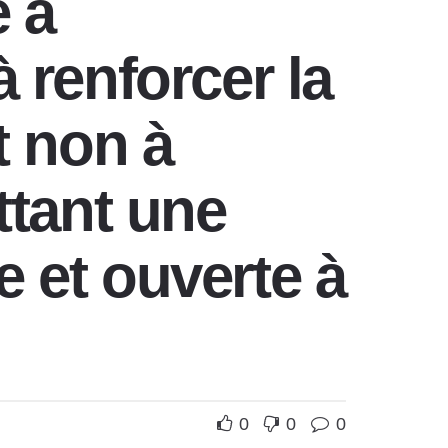
e à
à renforcer la
t non à
tant une
e et ouverte à
0
0
0