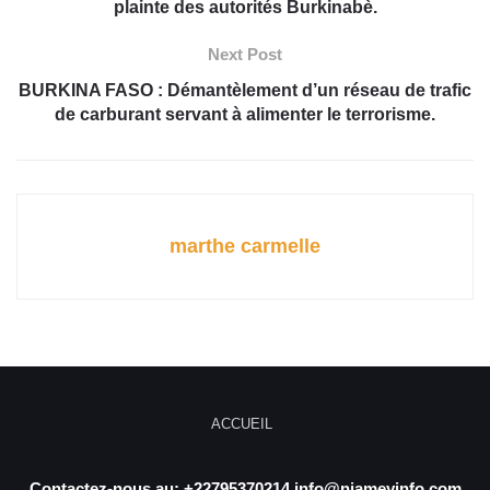
plainte des autorités Burkinabè.
Next Post
BURKINA FASO : Démantèlement d’un réseau de trafic
de carburant servant à alimenter le terrorisme.
marthe carmelle
ACCUEIL
Contactez-nous au: +22795370214 info@niameyinfo.com