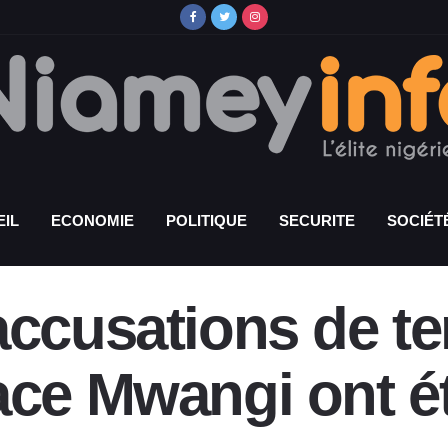
IL
ECONOMIE
POLITIQUE
SECURITE
SOCIÉT
accusations de te
ace Mwangi ont é