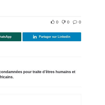
0
0
0
WhatsApp
Partager sur Linkedin
condamnées pour traite d’êtres humains et
ricains.