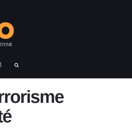
É
rrorisme
té