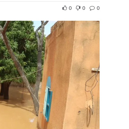
0
0
0