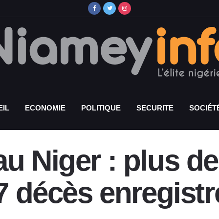
IL
ECONOMIE
POLITIQUE
SECURITE
SOCIÉT
u Niger : plus de
47 décès enregistr