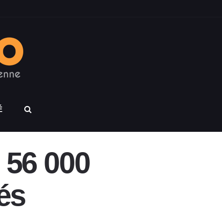
É
 56 000
és