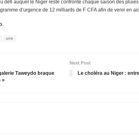
u défi auquel le Niger reste confronté chaque saison des pluie
ogramme d’urgence de 12 milliards de F CFA afin de venir en aid
o
.
une
Next Post
 galerie Taweydo braque
Le choléra au Niger : entre
s »