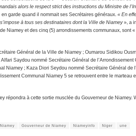
ndais alors le respect strict des instructions du Ministre de l’In
se en garde quand il nommait ses Secrétaires généraux.
« En ef
 s’impose à tous ses destinataires dont la Ville de Niamey
», a i
 de Niamey et des cinq (5) arrondissements communaux, sont « n
crétaire Général de la Ville de Niamey ; Oumarou Sidikou Ou
u Alfari Saydou nommé Secrétaire Général de l’Arrondissem
nal Niamey ; Kaza Diori Seydou nommé Secrétaire Général de
ssement Communal Niamey 5 se retrouvent entre le marteau et l
mey répondra à cette sortie musclée du Gouverneur de Niamey. 
e Niamey
Gouverneur de Niamey
Niameyinfo
Niger
une