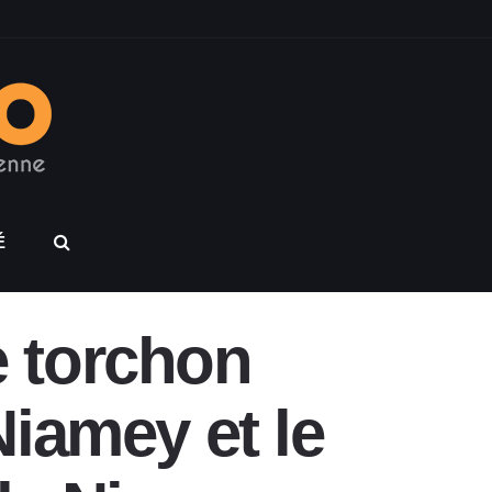
É
e torchon
Niamey et le