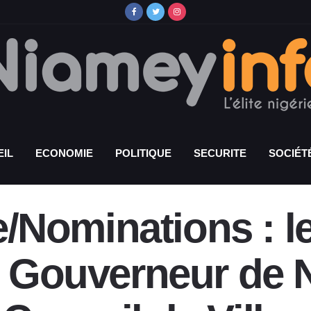
IL
ECONOMIE
POLITIQUE
SECURITE
SOCIÉT
Nominations : l
e Gouverneur de 