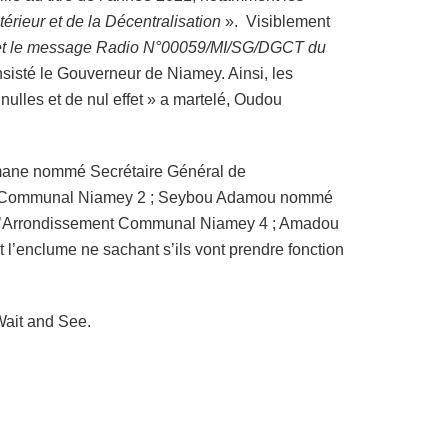
térieur et de la Décentralisation
». Visiblement
fet le message Radio N°00059/MI/SG/DGCT du
nsisté le Gouverneur de Niamey. Ainsi, les
ulles et de nul effet » a martelé, Oudou
smane nommé Secrétaire Général de
ent Communal Niamey 2 ; Seybou Adamou nommé
 l’Arrondissement Communal Niamey 4 ; Amadou
’enclume ne sachant s’ils vont prendre fonction
Wait and See.