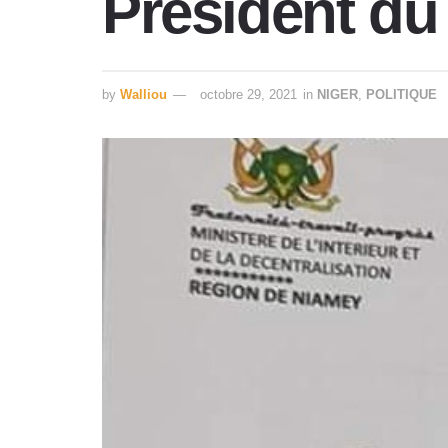
Président du
by
Walliou
octobre 29, 2021
in
NIGER
,
POLITIQUE