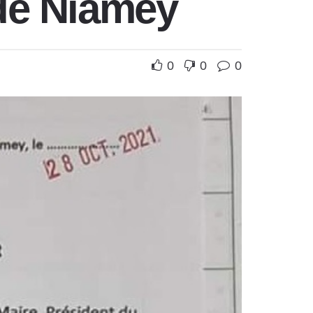
 de Niamey
0
0
0