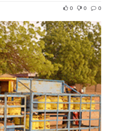
0
0
0