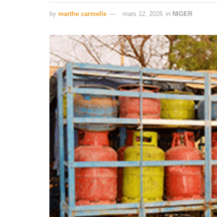
by
marthe carmelle
mars 12, 2026
in
NIGER