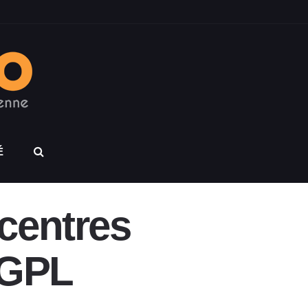
É
centres
 GPL