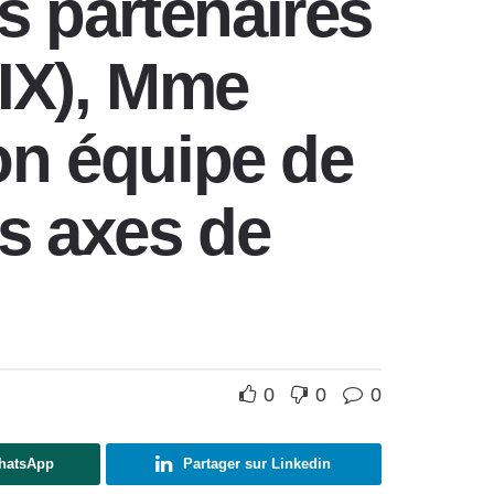
 partenaires
AIX), Mme
on équipe de
s axes de
0
0
0
WhatsApp
Partager sur Linkedin