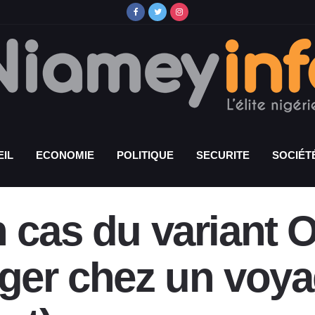
IL
ECONOMIE
POLITIQUE
SECURITE
SOCIÉT
n cas du variant 
iger chez un voy