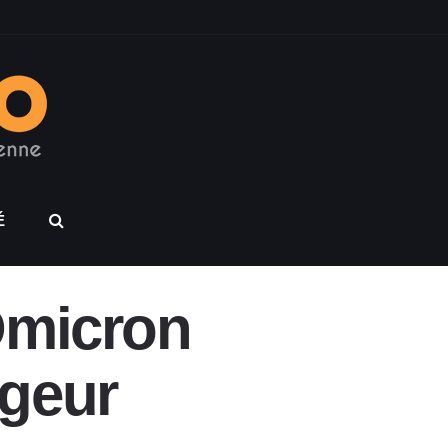
É
Omicron
ageur