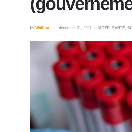
(gouverneme
by
Walliou
décembre 31, 2021
in
NIGER
,
SANTÉ
,
S