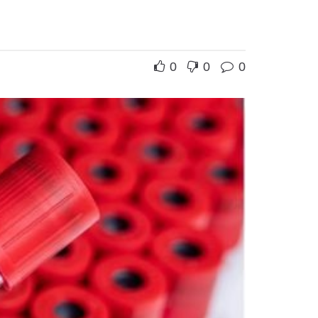
0
0
0