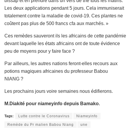
bissap et en prendre dans un vers de thé tous les matins.
Les deux applications pendant 5 jours. Cela immuniserait
totalement contre la maladie de covid-19. Ces plantes ne
coûtent pas plus de 500 francs cfa aux marchés. »
Ces remèdes sauveront ils les africains de cette pandémie
devant laquelle les états africains ont de toute évidence
peu de moyens pour y faire face ?
Par ailleurs, les autres nations feront-elles recours aux
potions magiques africaines du professeur Babou
NIANG ?
Les prochains jours voire semaines nous édifierons.
M.Diakité pour niameyinfo depuis Bamako.
Tags:
Lutte contre le Coronavirus
Niameyinfo
Remède du Pr malien Babou Niang
une