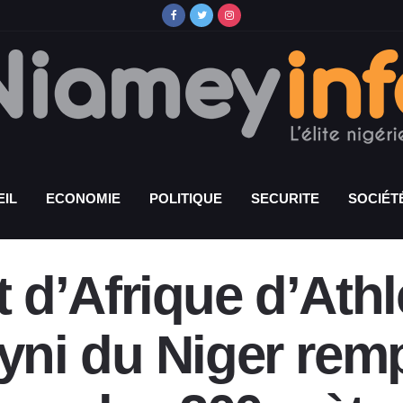
IL
ECONOMIE
POLITIQUE
SECURITE
SOCIÉT
d’Afrique d’Athl
ni du Niger remp