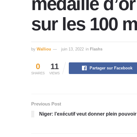
médaille d’or
sur les 100 m
by
Walliou
juin 13, 2022
in
Flashs
0
11
Partager sur Facebook
SHARES
VIEWS
Previous Post
Niger: l’exécutif veut donner plein pouvoir