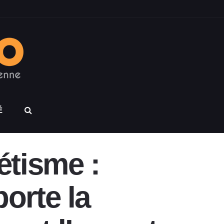
É
étisme :
orte la