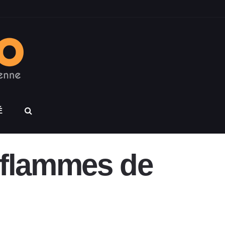
É
s flammes de