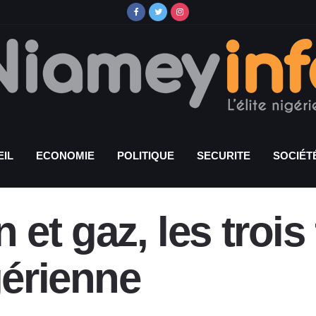
IL
ECONOMIE
POLITIQUE
SECURITE
SOCIÉT
 et gaz, les troi
gérienne