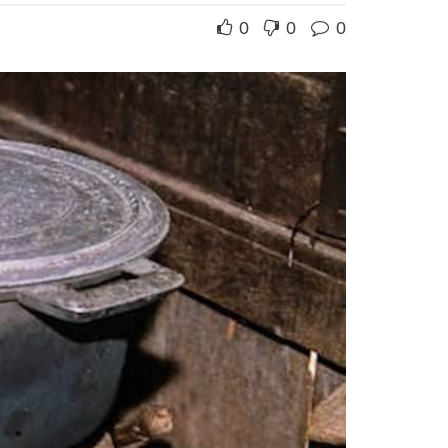
0
0
0