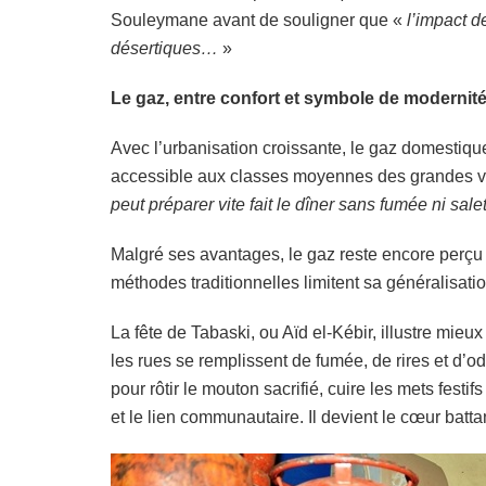
Souleymane avant de souligner que «
l’impact d
désertiques…
»
Le gaz, entre confort et symbole de modernit
Avec l’urbanisation croissante, le gaz domestique
accessible aux classes moyennes des grandes vi
peut préparer vite fait le dîner sans fumée ni sa
Malgré ses avantages, le gaz reste encore perç
méthodes traditionnelles limitent sa généralisatio
La fête de Tabaski, ou Aïd el-Kébir, illustre mieux
les rues se remplissent de fumée, de rires et d’od
pour rôtir le mouton sacrifié, cuire les mets festi
et le lien communautaire. Il devient le cœur battan