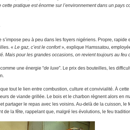
e cette pratique est énorme sur l’environnement dans un pays com
é
 s’impose peu à peu dans les foyers nigériens. Propre, rapide e
lles. «
Le gaz, c’est le confort
», explique Hamssatou, employé
leté. Mais pour les grandes occasions, on revient toujours au feu
u comme une énergie “
de luxe
”. Le prix des bouteilles, les diffi
n.
 que tout le lien entre combustion, culture et convivialité. À cet
eurs de viande grillée. Le bois et le charbon règnent alors en maî
fs et partager le repas avec les voisins. Au-delà de la cuisson, l
t de la fête, rappelant que, malgré les évolutions, le feu traditi