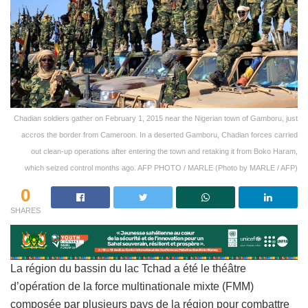
Chadian soldiers gather on February 1, 2015 near the Nigerian town of Gamboru, just
accros the border from Cameroon. In a deserted Gamboru, Chadian forces carried
out clean-up operations after entering the town and retaking it from Boko Haram,
which seized control months ago. AFP PHOTO / MARLE (Photo by MARLE / AFP)
0
SHARES
La région du bassin du lac Tchad a été le théâtre
d’opération de la force multinationale mixte (FMM)
composée par plusieurs pays de la région pour combattre