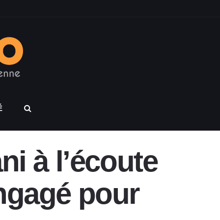
É
i à l’écoute
engagé pour