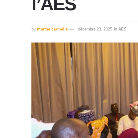
l’AES
by
marthe carmelle
décembre 23, 2025
in
AES