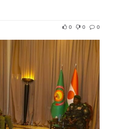
0
0
0