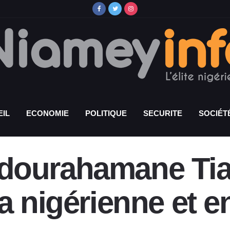
IL
ECONOMIE
POLITIQUE
SECURITE
SOCIÉT
ourahamane Tian
ra nigérienne et 