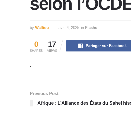
selon l’OCDE
by
Walliou
avril 4, 2025
in
Flashs
0
17
Partager sur Facebook
SHARES
VIEWS
.
Previous Post
Afrique : L’Alliance des États du Sahel hi