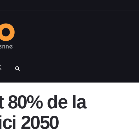
É
t 80% de la
ci 2050