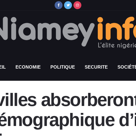
IL
ECONOMIE
POLITIQUE
SECURITE
SOCIÉT
 villes absorberon
émographique d’i